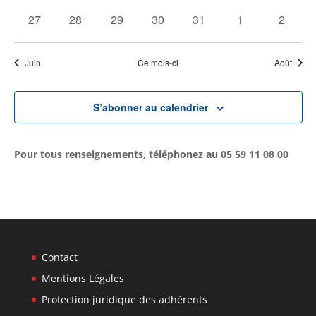
évènements
évènements
évènements
évènements
évènements
évènements
évènem
0
0
0
0
0
0
0
27
28
29
30
31
1
2
évènements
évènements
évènements
évènements
évènements
évènements
évènem
Juin
Ce mois-ci
Août
S’abonner au calendrier
Pour tous renseignements, téléphonez au 05 59 11 08 00
Contact
Mentions Légales
Protection juridique des adhérents