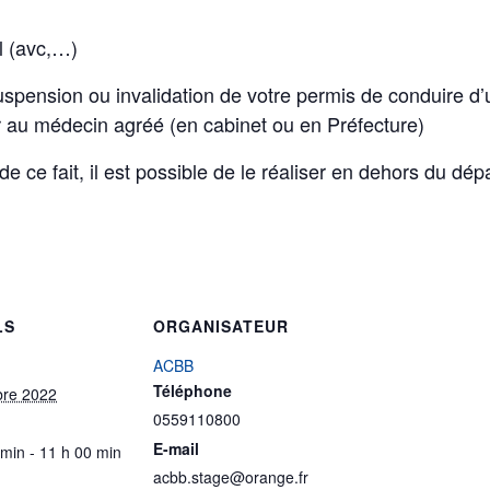
l (avc,…)
suspension ou invalidation de votre permis de conduire d
er au médecin agréé (en cabinet ou en Préfecture)
de ce fait, il est possible de le réaliser en dehors du d
LS
ORGANISATEUR
ACBB
Téléphone
bre 2022
0559110800
E-mail
 min - 11 h 00 min
acbb.stage@orange.fr