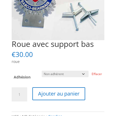
Roue avec support bas
€
30.00
roue
Effacer
Adhésion
quantité
Ajouter au panier
de
Roue
avec
support