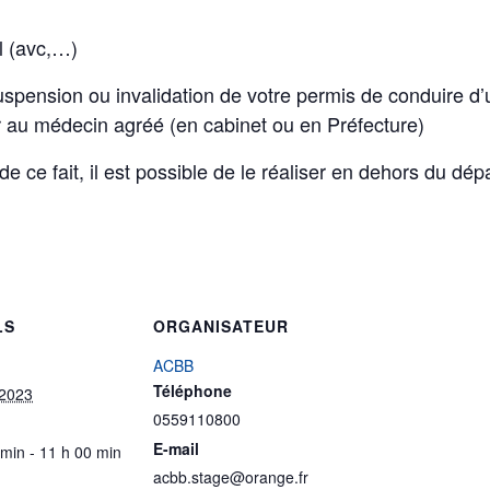
l (avc,…)
suspension ou invalidation de votre permis de conduire d
er au médecin agréé (en cabinet ou en Préfecture)
de ce fait, il est possible de le réaliser en dehors du d
LS
ORGANISATEUR
ACBB
Téléphone
 2023
0559110800
E-mail
 min - 11 h 00 min
acbb.stage@orange.fr