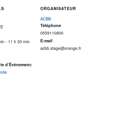
LS
ORGANISATEUR
ACBB
Téléphone
20
0559110800
E-mail
in - 11 h 30 min
acbb.stage@orange.fr
rie d’Évènement:
onde